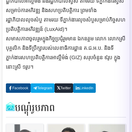
ដ្ឋាភិបាលអាល្លឺម៉ង់ និងរដ្ឋាភិបាលស្វីស តាមរយៈទីភ្នាក់ងារស្វីស
សម្រាប់ការអភិវឌ្ឍ និងសហប្រតិបត្តិការ ព្រមទាំង
រដ្ឋាភិបាលលុចសំបួ តាមរយៈទីភ្នាក់ងារលុចសំបួសម្រាប់កិច្ចសហ
ប្រតិបត្តិការអភិវឌ្ឍន៍ (LuxAid)។
សមាសភាពចូលរួមក្នុងកិច្ចប្រជុំរួមមាន ឯកឧត្តម លោក លោកស្រី
បុគ្គលិក និងទីប្រឹក្សារបស់លេខាធិការដ្ឋាន គ.ជ.អ.ប. និងទី
ភ្នាក់ងារសហប្រតិបត្តិការអាល្លឺម៉ង់ (GIZ) សរុបចំនួន ៩រូប ក្នុង
នោះស្រី ១រូប។
𝕏
Facebook
Telegram
Twitter
LinkedIn
បណ្ដុំរូបភាព