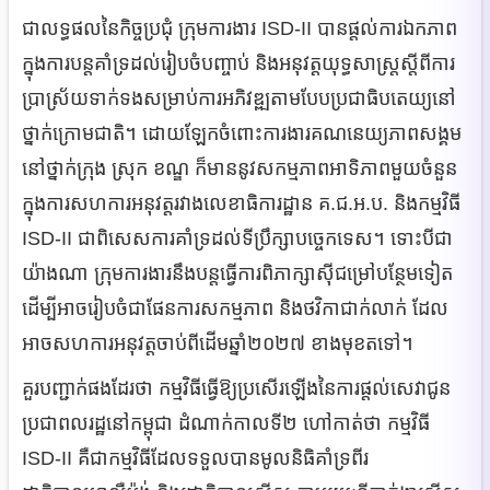
ជាលទ្ធផលនៃកិច្ចប្រជុំ ក្រុមការងារ ISD-II បានផ្តល់ការឯកភាព
ក្នុងការបន្តគាំទ្រដល់រៀបចំបញ្ចាប់ និងអនុវត្តយុទ្ធសាស្រ្តស្តីពីការ
ប្រាស្រ័យទាក់ទងសម្រាប់ការអភិវឌ្ឍតាមបែបប្រជាធិបតេយ្យនៅ
ថ្នាក់ក្រោមជាតិ។​ ដោយឡែកចំពោះការងារគណនេយ្យភាពសង្គម
នៅថ្នាក់ក្រុង ស្រុក ខណ្ឌ ក៏មាននូវសកម្មភាពអាទិភាពមួយចំនួន
ក្នុងការសហការអនុវត្តរវាងលេខាធិការដ្ឋាន គ.ជ.អ.ប. និងកម្មវិធី
ISD-II ជាពិសេសការគាំទ្រដល់ទីប្រឹក្សាបច្ចេកទេស។ ​ទោះបីជា
យ៉ាងណា​ ក្រុមការងារនឹងបន្តធ្វើការពិភាក្សាស៊ីជម្រៅបន្ថែមទៀត
ដើម្បីអាចរៀបចំជាផែនការសកម្មភាព និងថវិកាជាក់លាក់ ដែល
អាចសហការអនុវត្តចាប់ពីដើមឆ្នាំ២០២៧ ខាងមុខ​តទៅ។
គួរបញ្ជាក់ផងដែរថា កម្មវិធីធ្វើឱ្យប្រសើរឡើងនៃការផ្ដល់សេវាជូន
ប្រជាពលរដ្ឋនៅកម្ពុជា ដំណាក់កាលទី២ ហៅកាត់ថា កម្មវិធី
ISD-II គឺជាកម្មវិធីដែលទទួលបានមូលនិធិគាំទ្រពីរ