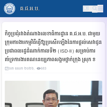
គ.ជ.អ.ប.
កិច្ចប្រជុំរវាងតំណាងលេខាធិការដ្ឋាន គ.ជ.អ.ប. ជាមួយ
ក្រុមការងារកម្មវិធីធ្វើឱ្យប្រសើរឡើងនៃការផ្ដល់សេវាជូន
ប្រជាពលរដ្ឋដំណាក់កាលទី២ (ISD-II) សម្រាប់ការ
គាំទ្រការងារគណនេយ្យភាពសង្គមថ្នាក់ក្រុង ស្រុក ខ
១៣
ឧសភា
២០២៦
,
683