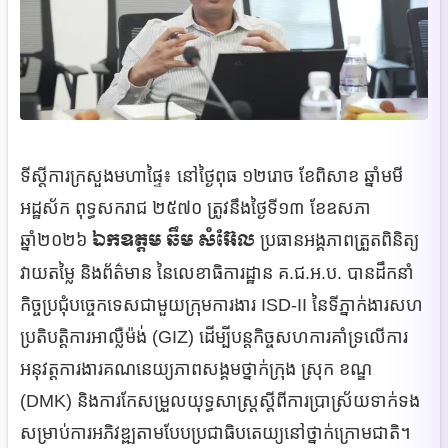
ទីស្តីការក្រសួងមហាផ្ទៃ៖ នៅថ្ងៃពុធ ១២រោច ខែពិសាខ ឆ្នាំមមី
អដ្ឋស័ក ពុទ្ធសករាជ ២៥៧០ ត្រូវនឹងថ្ងៃទី១៣ ខែឧសភា
ឯកឧត្តម ឆឹម សំអ៊ែល
ឆ្នាំ២០២៦
ប្រធានអង្គភាពត្រួតពិនិត្យ
វាយតម្លៃ និងព័ត៌មាន នៃលេខាធិការដ្ឋាន គ.ជ.អ.ប. បានដឹកនាំ
កិច្ចប្រជុំបច្ចេកទេសជាមួយក្រុមការងារ​ ISD-II នៃទីភ្នាក់ងារសហ
ប្រតិបត្តិការអាល្លឺម៉ង់ (GIZ) ដើម្បីបន្តកិច្ចសហការគាំទ្រលើការ
អនុវត្តការងារគណនេយ្យភាពសង្គមថ្នាក់ក្រុង ស្រុក ខណ្ឌ
(DMK) និងការកែសម្រួលយុទ្ធសាស្រ្តស្តីពីការប្រាស្រ័យទាក់ទង
សម្រាប់ការអភិវឌ្ឍតាមបែបប្រជាធិបតេយ្យនៅថ្នាក់ក្រោមជាតិ។