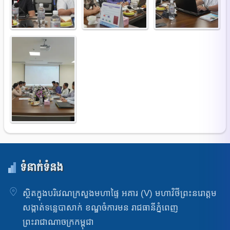
ទំនាក់ទំនង
ស្ថិតក្នុងបរិវេណក្រសួងមហាផ្ទៃ អគារ (V) មហាវិថីព្រះនរោត្តម
សង្កាត់ទន្លេបាសាក់ ខណ្ឌចំការមន រាជធានីភ្នំពេញ
ព្រះរាជាណាចក្រកម្ពុជា