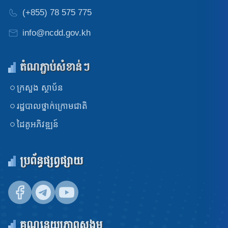
(+855) 78 575 775
info@ncdd.gov.kh
តំណភ្ជាប់សំខាន់ៗ
ក្រសួង​ ស្ថាប័ន
រដ្ឋបាលថ្នាក់ក្រោមជាតិ
ដៃគូអភិវឌ្ឍន៍
ប្រព័ន្ធផ្សព្វផ្សាយ
គណនេយ្យភាពសង្គម