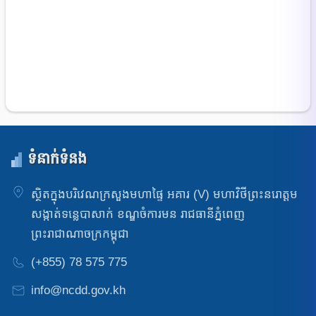
ទំនាក់ទំនង
ស្ថិតក្នុងបរិវេណក្រសួងមហាផ្ទៃ អគារ (V) មហាវិថីព្រះនរោត្តម
សង្កាត់ទន្លេបាសាក់ ខណ្ឌចំការមន រាជធានីភ្នំពេញ
ព្រះរាជាណាចក្រកម្ពុជា
(+855) 78 575 775
info@ncdd.gov.kh