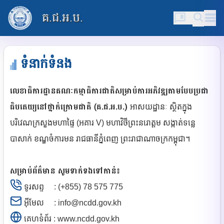
គ.ជ.អ.ប.
ទំនាក់ទំនង
លេខាធិការដ្ឋានគណៈកម្មាធិការជាតិសម្រាប់ការអភិវឌ្ឍតាមបែបប្រជា
ធិបតេយ្យនៅថ្នាក់ក្រោមជាតិ (គ.ជ.អ.ប.)
អាសយដ្ឋានៈ ស្ថិតក្នុង
បរិវេណក្រសួងមហាផ្ទៃ (អគារ V) មហាវិថីព្រះនរោត្តម សង្កាត់ទន្លេ
បាសាក់ ខណ្ឌចំការមន រាជធានីភ្នំពេញ ព្រះរាជាណាចក្រកម្ពុជា។
សម្រាប់ព័ត៌មាន សូមទាក់ទងទៅកាន់៖
ទូរសព្ទ
:
(+855) 78 575 775
អ៊ីមែល
: info@ncdd.gov.kh
គេហទំព័រ
: www.ncdd.gov.kh