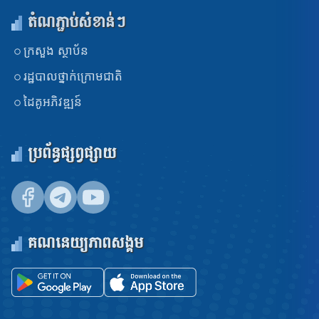
តំណភ្ជាប់សំខាន់ៗ
ក្រសួង​ ស្ថាប័ន
រដ្ឋបាលថ្នាក់ក្រោមជាតិ
ដៃគូអភិវឌ្ឍន៍
ប្រព័ន្ធផ្សព្វផ្សាយ
គណនេយ្យភាពសង្គម