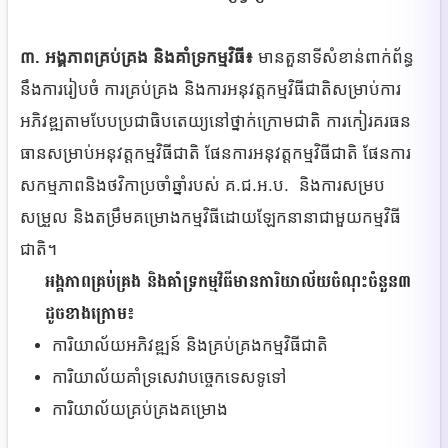
៣
. អង្គភាពគ្រប់គ្រង និងគាំទ្រកម្មវិធី៖
មានតួនាទីសំខាន់ពាក់ព័ន្ធ
នឹងការរៀបចំ ការគ្រប់គ្រង និងការអនុវត្តកម្មវិធីជាតិសម្រាប់ការ
អភិវឌ្ឍតាមបែបប្រជាធិបតេយ្យនៅថ្នាក់ក្រោមជាតិ ការកៀរគរធន​
ធានសម្រាប់អនុវត្តកម្មវិធីជាតិ ផែនការអនុវត្ដកម្មវិធីជាតិ ផែនការ
សកម្មភាពនិងថវិកាប្រចាំឆ្នាំរបស់ គ.ជ.អ.ប. និងការសម្រប
សម្រួល និងតម្រឹមគម្រោងកម្មវិធីដោយឡែកនានាជាមួយកម្មវិធី
ជាតិ។
អង្គភាព
គ្រប់គ្រង និងគាំទ្រកម្មវិធីមានការិយាល័យចំណុះចំនួន៣
ដូចខាងក្រោម
៖
ការិយាល័យអភិវឌ្ឍន៍ និងគ្រប់គ្រងកម្មវិធីជាតិ
ការិយាល័យគាំទ្រសេវាបច្ចេកទេសទូទៅ
ការិយាល័យគ្រប់គ្រងគម្រោង