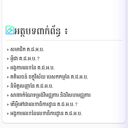
អត្ថបទពាក់ព័ន្ធ ៖
សមាជិក គ.ជ.អ.ប.
អ្វីជា គ.ជ.អ.ប.?
អង្គការលេខនៃ គ.ជ.អ.ប.
គតិពេចន៍ ចក្ខុវិស័យ បេសកកម្មនៃ គ.ជ​.អ.ប.
និមិត្តសញ្ញានៃ គ​.ជ.អ.ប.
សាវតាកំណែ​ទម្រង់​វិមជ្ឈការ​ និង​វិសហមជ្ឈការ
តើអ្វីទៅជាលេខាធិការដ្ឋាន គ.ជ.អ.ប.?
អង្គការលេខនៃលេខាធិការដ្ឋាន គ.ជ.អ.ប.