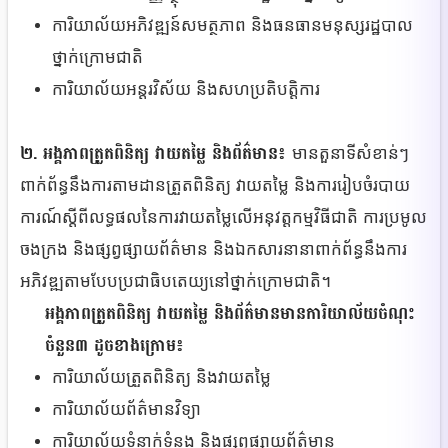
ការិយាល័យអភិវឌ្ឍន៍សមត្ថភាព និងធនធានមនុស្សរដ្ឋបាល
ថ្នាក់ក្រោមជាតិ
ការិយាល័យអន្តរវិស័យ និងសហប្រតិបត្តិការ
២
. អង្គភាពត្រួតពិនិត្យ វាយតម្លៃ និងព័ត៌មាន៖
មានតួនាទីសំខាន់ៗ
ពាក់ព័ន្ធនឹងការតាមដានត្រួតពិនិត្យ
វាយតម្លៃ និងការរៀបចំរបាយ
ការណ៍ស្តីពីលទ្ធផលនៃការវាយតម្លៃលើអនុវត្តកម្មវិធីជាតិ ការប្រមូល
ចងក្រង និងផ្សព្វផ្សាយព័ត៌មាន និងឯកសារនានាពាក់ព័ន្ធនឹងការ
អភិវឌ្ឍតាមបែបប្រជាធិបតេយ្យនៅថ្នាក់ក្រោមជាតិ។
អង្គភាព
ត្រួតពិនិត្យ វាយតម្លៃ និងព័ត៌មានមានការិយាល័យចំណុះ
ចំនួន៣ ដូចខាងក្រោម
៖
ការិយាល័យត្រួតពិនិត្យ និងវាយតម្លៃ
ការិយាល័យព័ត៌មានវិទ្យា
ការិយាល័យទំនាក់ទំនង និងផ្សព្វផ្សាយព័ត៌មាន