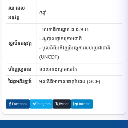
រយៈពេល
៥ឆ្នាំ
អនុវត្ត
- លេខាធិការដ្ឋាន គ​.ជ.អ.ប.
- រដ្ឋបាលថ្នាក់ក្រោមជាតិ
ស្ថាប័នអនុវត្ត
- មូលនិធិអភិវឌ្ឍន៍អង្គការសហប្រជាជាតិ
(UNCDF)
ហិរញ្ញប្បទាន
១០លានដុល្លាអាមេរិក
ដៃគូអភិវឌ្ឍន៍
មូលនិធិអាកាសធាតុបៃតង (GCF)
𝕏
Facebook
Telegram
Twitter
LinkedIn