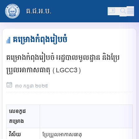
គ.ជ.អ.ប.
គម្រោងកំពុងរៀបចំ
គម្រោងកំពុងរៀបចំ៖រដ្ឋបាលមូលដ្ឋាន និងប្រែ
ប្រួលអាកាសធាតុ (LGCC3)
៣០
កក្កដា
២០២៥
លេខកូដ
គម្រោង
វិស័យ
ប្រែប្រួលអាកាសធាតុ