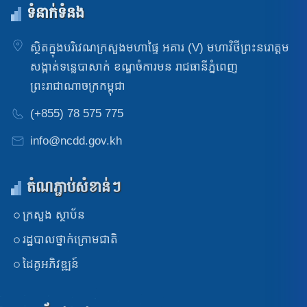
ទំនាក់ទំនង
ស្ថិតក្នុងបរិវេណក្រសួងមហាផ្ទៃ អគារ (V) មហាវិថីព្រះនរោត្តម
សង្កាត់ទន្លេបាសាក់ ខណ្ឌចំការមន រាជធានីភ្នំពេញ
ព្រះរាជាណាចក្រកម្ពុជា
(+855) 78 575 775
info@ncdd.gov.kh
តំណភ្ជាប់សំខាន់ៗ
ក្រសួង​ ស្ថាប័ន
រដ្ឋបាលថ្នាក់ក្រោមជាតិ
ដៃគូអភិវឌ្ឍន៍