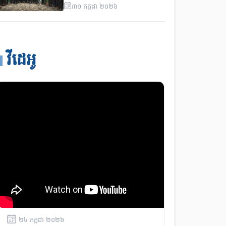
សម្រាប់ការអភិវឌ្ឍតាមបែប
៣១
កក្កដា
២០២៦
ប្រជាធិតេយ្យនៅថ្នាក់ក្រោមជាតិ
ថ្ងៃទី២
វីដេអូ
២៤
កក្កដា
២០២៦