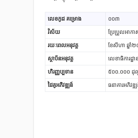
លេខកូដ គម្រោង
០០៣
វិស័យ
ប្រែប្រួលអាកា
រយៈពេលអនុវត្ត
ខែសីហា ឆ្នា
ស្ថាប័នអនុវត្ត
លេខាធិការដ្ឋា
ហិរញ្ញប្បទាន
៥០
០.០០០
ដុល
ដៃគូអភិវឌ្ឍន៍
ធនាគារអភិវឌ្ឍន