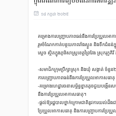
ក្នុងដំណើរការរៀបចំផែនការអភិវឌ្
១៨
កក្កដា
២០២៥
គម្រោងការបញ្ជ្រាបភាពធន់នឹងការប្រែប្រួលអា
រួមចំណែកកាត់បន្ថយភាពរាំងស្ងួត និងទឹកជំនន់
ស្តេច ស្ថិតក្នុងភូមិសាស្រ្ត
ខេត្តព្រៃវែង ស្រុករុក្ខគ
-សមាជិកក្រុមប្រឹក្សាស្រុក និងឃុំ សង្កាត់ ចំ
ការបញ្ជ្រាបភាពធន់នឹងការប្រែប្រួលអាកាសធាតុ 
-
គម្រោងហេដ្ឋារចនាសម្ព័ន្ធខ្នាតតូចជួយបង្កើនសម
នឹងការប្រែប្រួលអាកាសធាតុ។
-
ផ្តល់ឱ្យរដ្ឋបាលថ្នាក់ក្រោមជាតិនូវការយល់ដឹង
ប្រែប្រួលអាកាសធាតុ និងការបញ្ជ្រាបការប្រែប្