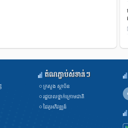
តំណភ្ជាប់សំខាន់ៗ
ក្រសួង​ ស្ថាប័ន
ី
រដ្ឋបាលថ្នាក់ក្រោមជាតិ
ដៃគូអភិវឌ្ឍន៍