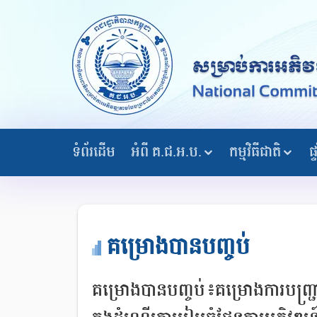
ទំព័រដើម
អំពី គ.ជ.អ.ប.
កម្មវិធីជាតិ
ផ
គម្រោងបានបញ្ចប់
គម្រោងបានបញ្ចប់៖គម្រោងការបញ្ជ្