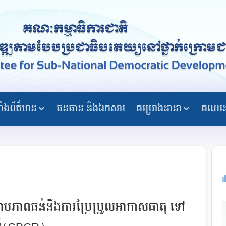
្ទាំងព័ត៌មាន
ធនធាន និងឯកសារ
គម្រោងនានា
គណនេ
រាបភាពធន់នឹងការប្រែប្រួលអាកាសធាតុ ទៅ