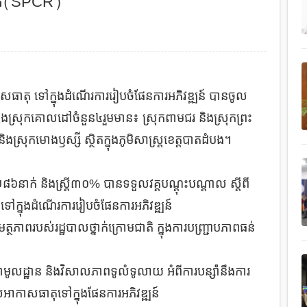
ឍន៍(SPCR)
កាសធាតុ ទៅក្នុងដំណើរការរៀបចំផែនការអភិវឌ្ឍន៍ បានចូល
ក្នុងស្រុកគោលដៅចំនួន៤រួមមាន៖ ស្រុកពាមជរ និងស្រុកព្រះ
ិរី និងស្រុកមោងឫស្សី ស្ថិតក្នុងភូមិសាស្រ្តខេត្តបាតដំបង។
នួន២៨៦នាក់ និងស្រ្តី៣០% បានទទួលវគ្គបណ្តុះបណ្តាល ស្តីពី
ទៅក្នុងដំណើរការរៀបចំផែនការអភិវឌ្ឍន៍
ត្ថភាពរបស់រដ្ឋបាលថ្នាក់ក្រោមជាតិ ក្នុងការបញ្ជ្រាបភាពធន់
ជាមូលដ្ឋាន និងវិសាលភាពទូលំទូលាយ អំពីការបន្ស៉ាំនឹងការ
រួលអាកាសធាតុទៅក្នុងផែនការអភិវឌ្ឍន៍