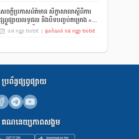
សេចក្តីប្រកាសព័ត៌មាន សិក្ខាសាលាស្តីពីការ
ផ្សព្វផ្សាយលទ្ធផល និងបិទបញ្ចប់គម្រោង «ការ
ពង្រឹងតម្លាភាព និង គណនេយ្យភាពក្នុង
១៧
កញ្ញា
២០២៥
|
ផុតកំណត់
១៨
កញ្ញា
២០២៥
អភិបាលកិច្ចមូលដ្ឋានតាមរយៈការចូលរួមរបស់
ប្រជាពលរដ្ឋ (STA Project)»
ប្រព័ន្ធផ្សព្វផ្សាយ
គណនេយ្យភាពសង្គម