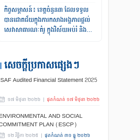
កិច្ចសម្ភាសន៍៖ ខេត្តចំនួន៣ ដែលទទួល
បានជោគជ័យក្នុងការកសាងអង្គភាពផ្ដល់
សេវាសាធារណៈគំរូ ក្នុងវិស័យអប់រំ និង
វិស័យសុខាភិបាល
សេចក្តីប្រកាសផ្សេងៗ
ISAF Audited Financial Statement 2025
១៧
មិថុនា
២០២៦
|
ផុតកំណត់
១៧
មិថុនា
២០២៦
ENVIRONMENTAL AND SOCIAL
COMMITMENT PLAN (ESCP)
១២
វិច្ឆិកា
២០២៥
|
ផុតកំណត់
៣១
ធ្នូ
២០២៦