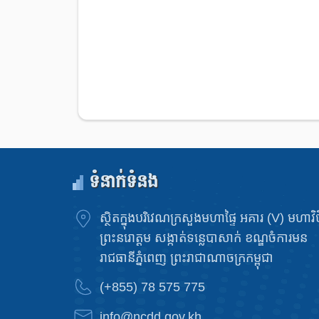
ទំនាក់ទំនង
ស្ថិតក្នុងបរិវេណក្រសួងមហាផ្ទៃ អគារ (V) មហាវិថ
ព្រះនរោត្តម សង្កាត់ទន្លេបាសាក់ ខណ្ឌចំការមន
រាជធានីភ្នំពេញ ព្រះរាជាណាចក្រកម្ពុជា
(+855) 78 575 775
info@ncdd.gov.kh