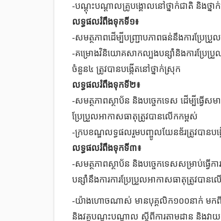
-
បណ្តុះបណ្តាលគ្រូបង្គោលនៅថ្នាក់ជាតិ និងថ្នាក់
លទ្ធផលរំពឹងទុកទី១៖
-
សមត្ថភាពដើម្បីបញ្ជ្រាបភាពធន់នឹងការប្រែប្រ
-
គម្រោងវិនិយោគសាកល្បងបន្ស៉ាំនិងការប្រែប្
ចំនួន៤ ត្រូវបានបង្កើតនៅថ្នាក់ស្រុក
លទ្ធផលរំពឹងទុកទី២៖
-
សមត្ថភាពស្ថាប័ន និងបច្ចេកទេស ដើម្បីធ្វើសមាហ
ប្រែប្រួលអាកាសធាតុត្រូវបានលើកកម្ពស់
-
ក្របខណ្ឌលទ្ធផលរួមបញ្ចូលយែនឌ័រត្រូវបានបង្
លទ្ធផលរំពឹងទុកទី៣៖
-
សមត្ថភាពស្ថាប័ន និងបច្ចេកទេសសម្រាប់ធ្វើក
បន្ស៉ាំនឹងការការប្រែប្រួលអាកាសធាតុត្រូវបានល
-យ៉ាងហោចណាស់ មានបុគ្គលិក១០០នាក់ មកពី
និងវគ្គបណ្តុះបណ្តាល ស្តីពីការតាមដាន និងវាយ