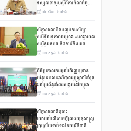
ទស្សនាទានរួមស្តីពីការកំណត់តួនាទី
និងភារកិច្ចរបស់រដ្ឋបាលថ្នាក់ក្រោម
០៤
សីហា
២០២៦
ជាតិក្នុងការផ្តល់សេវាគាំពារសង្គម
ដែលឆ្លើយតបយេនឌ័រនិងភាពធន់
សិក្ខាសាលាបិទបញ្ចប់ការសិក្សា
នឹងការប្រែប្រួលអាកាសធាតុ
សមិទ្ធិលទ្ធភាពគម្រោង «ហេដ្ឋារចនា
សម្ព័ន្ធជនបទ និងការវិនិយោគ
សម្រាប់ការអភិវឌ្ឍ Rural
៣១
កក្កដា
២០២៦
Infrastructure and Investment
for Sustainable Growth
ពិធីប្រកាសការផ្តល់ហិរញ្ញប្បទាន
(RISING)
បន្ថែមរបស់រដ្ឋាភិបាលអូស្រ្តាលីគាំទ្រ
ដល់ប្រព័ន្ធគាំពារសង្គមនៅកម្ពុជា
៣០
កក្កដា
២០២៦
សិក្ខាសាលាពិគ្រោះ
យោបល់លើសេចក្តីព្រាងយុទ្ធសាស្ត្រ
ប្រាស្រ័យទាក់ទងនៃកម្មវិធីជាតិ