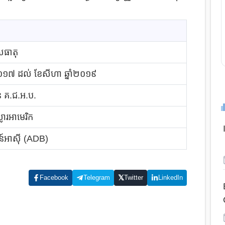
សធាតុ
ំ២០១៧ ដល់
ខែសីហា ឆ្នាំ២០១៩
ន គ​.ជ.អ.ប.
្លារអាមេរិក
៍អាស៊ី (
ADB)
𝕏
Facebook
Telegram
Twitter
LinkedIn