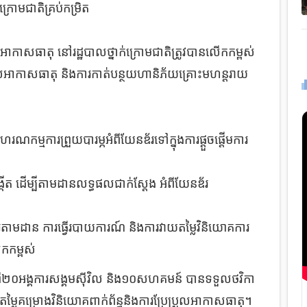
ក្រោមជាតិគ្រប់កម្រិត
ួលអាកាសធាតុ នៅរដ្ឋបាលថ្នាក់ក្រោមជាតិត្រូវបានលើកកម្ពស់
រួលអាកាសធាតុ និងការកាត់បន្ថយហានិភ័យគ្រោះមហន្តរាយ
រណកម្មការព្រួយបារម្ភអំពីយែនឌ័រទៅក្នុងការផ្តួចផ្តើមការ
កើត ដើម្បីតាមដានលទ្ធផលជាក់ស្តែង អំពីយែនឌ័រ
ារតាមដាន ការធ្វើរបាយការណ៍ និងការវាយតម្លៃវិនិយោគការ
ើកកម្ពស់
២០អង្គការសង្គមស៊ីវិល និង១០សហគមន៍ បានទទួលថវិកា
តម្លៃគម្រោងវិនិយោគពាក់ព័ន្ធនិងការប្រែប្រួលអាកាសធាតុ។