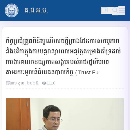
គ.ជ.អ.ប.
កិច្ចប្រជុំត្រូតពិនិត្យលើសេចក្តីព្រាងផែនការសកម្មភាព​
និង​ថវិកា​ក្នុងការ​បន្ត​ពន្យាពេល​អនុវត្ត​គម្រោង​គាំទ្រ​ដល់​
ការងារ​គណនេយ្យភាព​សង្គម​របស់​រាជរដ្ឋាភិបាល​
តាមរយៈ​មូលនិធិបរធនបាលកិច្ច (Trust Fu
៣១
តុលា
២០២៥
,
1110