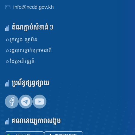
info@ncdd.gov.kh
តំណភ្ជាប់សំខាន់ៗ
ក្រសួង​ ស្ថាប័ន
រដ្ឋបាលថ្នាក់ក្រោមជាតិ
ដៃគូអភិវឌ្ឍន៍
ប្រព័ន្ធផ្សព្វផ្សាយ
គណនេយ្យភាពសង្គម