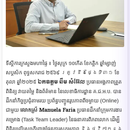
ទីស្តីការក្រសួងមហាផ្ទៃ ៖ ថ្ងៃសុក្រ ១០កើត ខែកត្តិក ឆ្នាំម្សាញ់
សប្តស័ក ពុទ្ធសករាជ ២៥៦៩
ត្រូវនឹងថ្ងៃទី៣១
ខែ
ឯកឧត្តម ឆឹម សំអ៊ែល
តុលា ឆ្នាំ២០២៥
ប្រធានអង្គភាពត្រួត
ពិនិត្យ វាយតម្លៃ និងព័ត៌មាន នៃលេខាធិការដ្ឋាន គ.ជ.អ.ប. បាន
ដឹកនាំកិច្ចប្រជុំតាមរយៈប្រព័ន្ធបញ្ចូនរូបភាពពីចម្ងាយ (Online)
លោកស្រី Manuela Faria
ជាមួយ
ប្រធានដឹកនាំក្រុមការងារ
គម្រោង (Task Team Leader) នៃធនាគារពិភពលោក ដើម្បី
ពិនិត្យលើសេចក្តីព្រាងផែនការសកម្មភាព
និង​ថវិកា​ក្នុង​