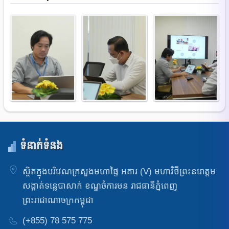
ទំនាក់ទំនង
ស្ថិតក្នុងបរិវេណក្រសួងមហាផ្ទៃ អគារ (V) មហាវិថីព្រះនរោត្តម
សង្កាត់ទន្លេបាសាក់ ខណ្ឌចំការមន រាជធានីភ្នំពេញ
ព្រះរាជាណាចក្រកម្ពុជា
(+855) 78 575 775