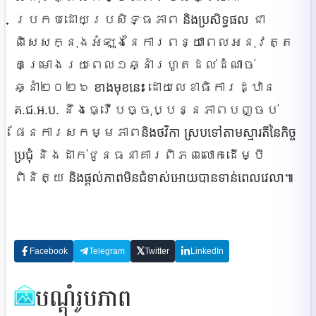
ប្រកបដោយប្រសិទ្ធភាព
និងប្រសិទ្ធផល
ជា​
ពិសេស​ក្នុងអំឡុង​នៃ​ការពន្យា​ពេល​អនុវត្ត​
គម្រោង​រយៈពេល១ឆ្នាំ​
រហូត​ដល់​ដំណាច់​
ឆ្នាំ២០២៦
ខាងមុខនេះ
ដោយ​លេខាធិការ​ដ្ឋាន
គ.ជ.អ.ប.
នឹង​ធ្វើ​បច្ចុប្បន្ន​ភាពបញ្ចប់​
ផែនការ​សកម្មភាព​
និងថវិកា ស្របទៅតាមស្មារតីនៃកិច្ច
ប្រជុំ
និង​ដាក់​ជូនធនាគារពិភពលោកដើម្បី
ពិនិត្យ
និងផ្តល់ភាពមិនជំទាស់អោយបានទាន់ពេលវេលា៕
𝕏
Facebook
Telegram
Twitter
LinkedIn
បណ្ដុំរូបភាព