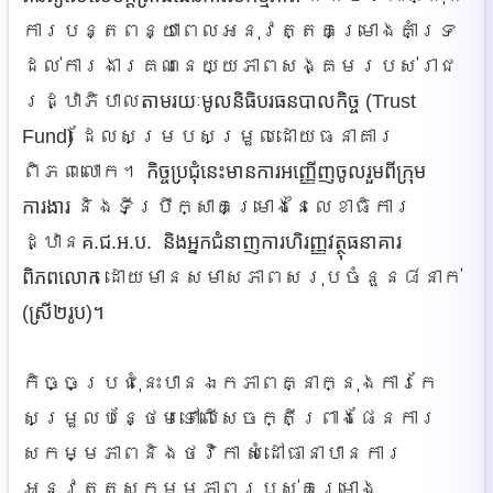
ការបន្ត​ពន្យា​ពេល​អនុវត្ត​គម្រោង​គាំទ្រ​
ដល់​ការងារ​គណនេយ្យ​ភាព​សង្គម​របស់​រាជ
រដ្ឋាភិបាល​
តាមរយៈមូលនិធិបរធនបាលកិច្ច (Trust
Fund)
ដែល​សម្រប​សម្រួល​ដោយធនាគារ
ពិភពលោក។
កិច្ចប្រជុំនេះមានការអញ្ញើញចូលរួមពីក្រុម
ការងារ
និង​ទីប្រឹក្សា​គម្រោង​នៃ​លេខាធិការ​
ដ្ឋាន​
គ.ជ.អ.ប. និងអ្នកជំនាញការហិរញ្ញវត្ថុធនាគារ
ពិភពលោក
ដោយ​មាន​សមាសភាព​សរុបចំនួន៨នាក់
(ស្រី២រូប)។
កិច្ច​ប្រជុំ​នេះបាន​ឯកភាព​គ្នា​ក្នុងការ​កែ​
សម្រួល​បន្ថែម​ទៅ​លើ​សេចក្តី​ព្រាង​ផែនការ​
សកម្មភាព​
និង​ថវិកា
សំដៅ​ធានាបានការ
អនុវត្តសកម្មភាពរបស់គម្រោង